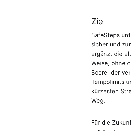
Ziel
SafeSteps unte
sicher und zu
ergänzt die el
Weise, ohne di
Score, der ve
Tempolimits un
kürzesten Str
Weg.
Für die Zukunf