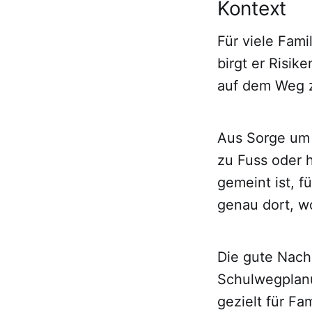
Kontext
Für viele Fami
birgt er Risik
auf dem Weg z
Aus Sorge um d
zu Fuss oder 
gemeint ist, f
genau dort, w
Die gute Nach
Schulwegplanu
gezielt für Fa