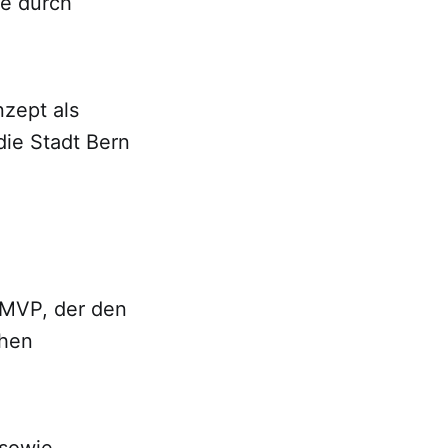
se durch
nzept als
die Stadt Bern
 MVP, der den
chen
 sowie