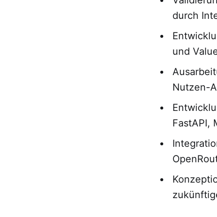
durch Int
Entwicklu
und Value
Ausarbeit
Nutzen-A
Entwickl
FastAPI,
Integrat
OpenRout
Konzeptio
zukünftig