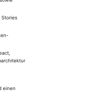
 Stories
ten-
eact,
architektur
d einen