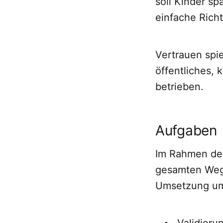
soll Kinder s
einfache Rich
Vertrauen spie
öffentliches, 
betrieben.
Aufgaben
Im Rahmen der
gesamten Weg 
Umsetzung um
Validieru