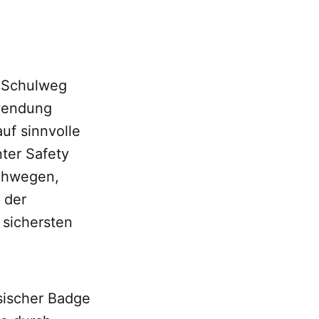
n Schulweg
wendung
uf sinnvolle
nter Safety
ehwegen,
 der
 sichersten
ysischer Badge