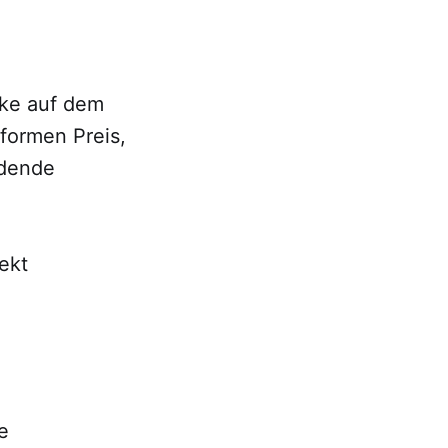
cke auf dem
formen Preis,
idende
ekt
e