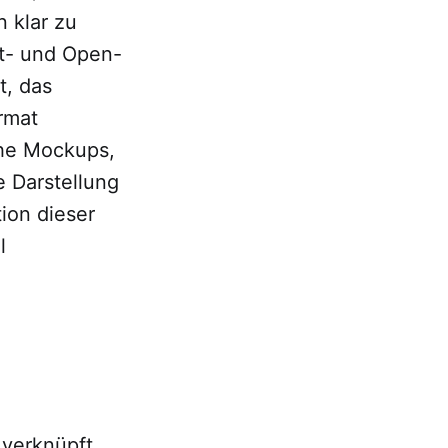
 klar zu
t- und Open-
t, das
rmat
che Mockups,
e Darstellung
ion dieser
l
 verknüpft