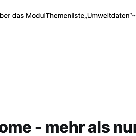
ber das Modul
Themenliste
„Umweltdaten“
me - mehr als nu