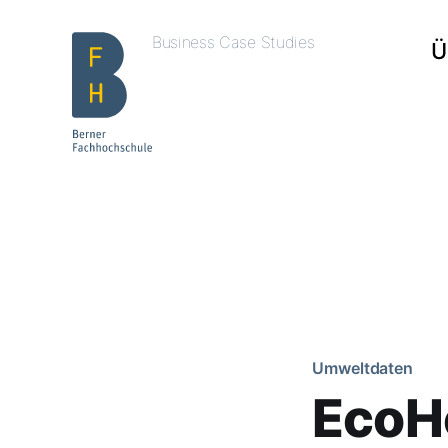
Business Case Studies
Ü
Umweltdaten
EcoHo